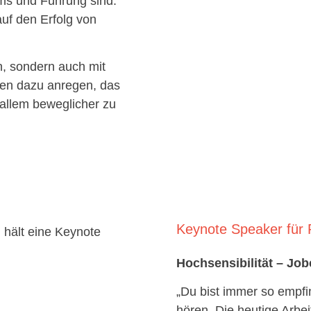
ams und Führung sind.
auf den Erfolg von
n, sondern auch mit
len dazu anregen, das
allem beweglicher zu
Keynote Speaker für 
Hochsensibilität – Job
„Du bist immer so empfi
hören. Die heutige Arbei