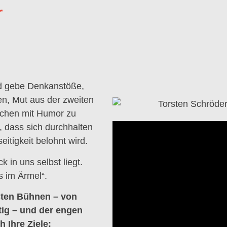
r
nd gebe Denkanstöße,
en, Mut aus der zweiten
nschen mit Humor zu
 dass sich durchhalten
itigkeit belohnt wird.
 in uns selbst liegt.
s im Ärmel“.
sten Bühnen – von
stig – und der engen
 Ihre Ziele: