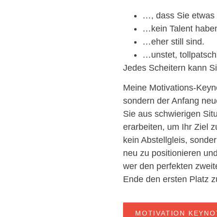
…, dass Sie etwas 
…kein Talent habe
…eher still sind.
…unstet, tollpatsch
Jedes Scheitern kann S
Meine Motivations-Keyno
sondern der Anfang neue
Sie aus schwierigen Sit
erarbeiten, um Ihr Ziel z
kein Abstellgleis, sond
neu zu positionieren u
wer den perfekten zwei
Ende den ersten Platz z
MOTIVATION KEYNO