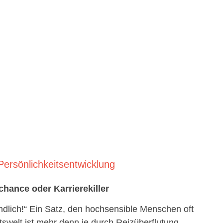
Persönlichkeitsentwicklung
chance oder Karrierekiller
ndlich!“ Ein Satz, den hochsensible Menschen oft
tswelt ist mehr denn je durch Reizüberflutung